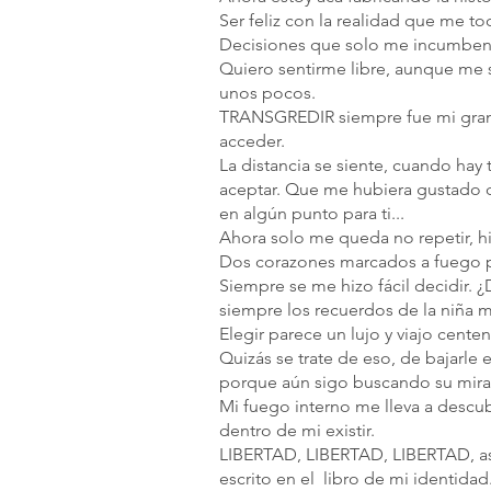
Ser feliz con la realidad que me 
Decisiones que solo me incumben a
Quiero sentirme libre, aunque me 
unos pocos.
TRANSGREDIR siempre fue mi gran d
acceder.
La distancia se siente, cuando hay 
aceptar. Que me hubiera gustado que
en algún punto para ti...
Ahora solo me queda no repetir, hi
Dos corazones marcados a fuego po
Siempre se me hizo fácil decidir. 
siempre los recuerdos de la niña 
Elegir parece un lujo y viajo cente
Quizás se trate de eso, de bajarle
porque aún sigo buscando su mirad
Mi fuego interno me lleva a descub
dentro de mi existir.
LIBERTAD, LIBERTAD, LIBERTAD, así
escrito en el  libro de mi identidad