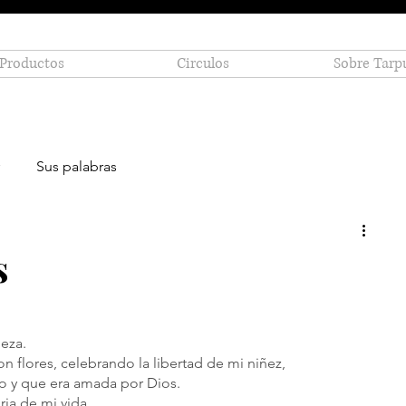
Productos
Circulos
Sobre Tarp
Sus palabras
s
leza.
n flores, celebrando la libertad de mi niñez, 
 y que era amada por Dios.
ria de mi vida.