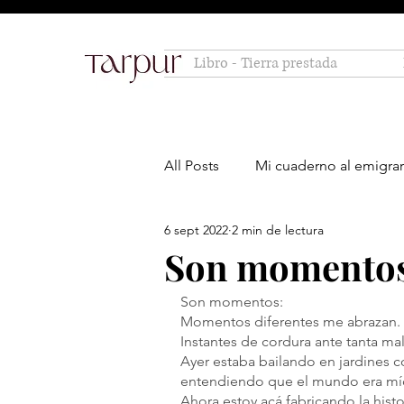
Libro - Tierra prestada
All Posts
Mi cuaderno al emigrar
6 sept 2022
2 min de lectura
Son momento
Son momentos:
Momentos diferentes me abrazan.
Instantes de cordura ante tanta ma
Ayer estaba bailando en jardines co
entendiendo que el mundo era mío
Ahora estoy acá fabricando la histo