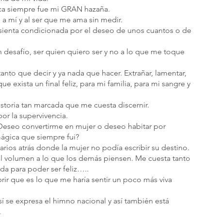
toca siempre fue mi GRAN hazaña.
 mí y al ser que me ama sin medir.
sienta condicionada por el deseo de unos cuantos o de 
esafío, ser quien quiero ser y no a lo que me toque 
tanto que decir y ya nada que hacer. Extrañar, lamentar, 
 exista un final feliz, para mi familia, para mi sangre y 
storia tan marcada que me cuesta discernir.
r la supervivencia.
¿Deseo convertirme en mujer o deseo habitar por 
mágica que siempre fui?
narios atrás donde la mujer no podía escribir su destino.
 el volumen a lo que los demás piensen. Me cuesta tanto 
a para poder ser feliz…..
rir que es lo que me haría sentir un poco más viva 
 se expresa el himno nacional y así también está 
.